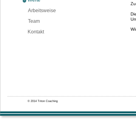
Zu
Arbeitsweise
Di
Um
Team
Wi
Kontakt
© 2014 Triton Coaching