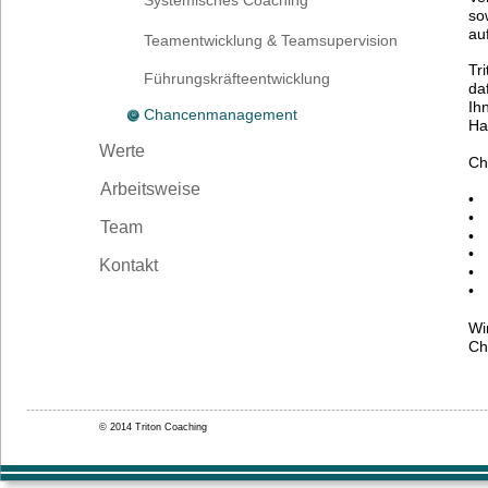
Systemisches Coaching
so
au
Teamentwicklung & Teamsupervision
Tr
Führungskräfteentwicklung
da
Ih
Chancenmanagement
Ha
Werte
Ch
Arbeitsweise
•
•
Team
•
•
Kontakt
•
•
Wi
Ch
© 2014 Triton Coaching