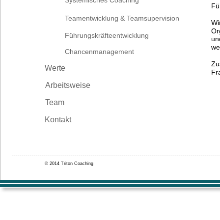
Systemisches Coaching
Fü
Teamentwicklung & Teamsupervision
Wi
Or
Führungskräfteentwicklung
un
wei
Chancenmanagement
Zu
Werte
Fr
Arbeitsweise
Team
Kontakt
© 2014 Triton Coaching